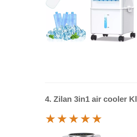
4. Zilan 3in1 air cooler
★
★
★
★
★