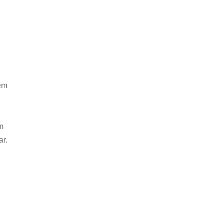
nem
m
ar.