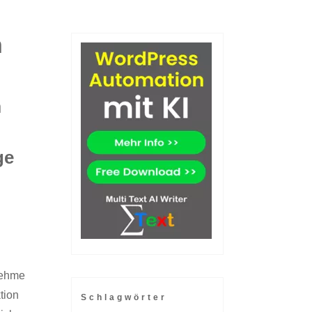
h
h
ge
nehme
tion
Schlagwörter