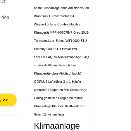
sich
beste Klimaanlage ohne Abluftschlauch
Brandson Turmventilator mit
 Ideal
Wasserkühlung
Comfee Mobiles
Klimagerät MPPH-07CRN7
Dreo 20dB
Turmventilator
Echos WiFi 9000 BTU
Euhomy 9000 BTU
Evolar EVO-
ES9000
FAQ zu Mini Klimaanlage
FAQ
zu mobile Klimaanlage
Gibt es
Klimageräte ohne Abluftschlauch?
GOPLUS Luftkühler 3 in 1
Häufig
gestellten Fragen zu Mini Klimaanlage
Häufig gestellten Fragen zu mobile
s >>
Klimaanlage
Klarstein Kraftwerk Eco
Smart 11
klimaanlage
Klimaanlage