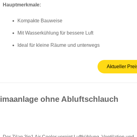
Hauptmerkmale:
Kompakte Bauweise
Mit Wasserkühlung für bessere Luft
Ideal für kleine Räume und unterwegs
Aktueller Prei
 Klimaanlage ohne Abluftschlauch
Der Zilan 3in1 Air Cooler vereint Luftkühlung, Ventilation und