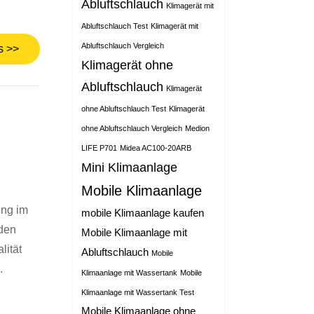
Abluftschlauch
Klimagerät mit
Abluftschlauch Test
Klimagerät mit
Abluftschlauch Vergleich
s >>
Klimagerät ohne
Abluftschlauch
Klimagerät
ohne Abluftschlauch Test
Klimagerät
ohne Abluftschlauch Vergleich
Medion
LIFE P701
Midea AC100-20ARB
Mini Klimaanlage
Mobile Klimaanlage
ung im
mobile Klimaanlage kaufen
 den
Mobile Klimaanlage mit
lität
Abluftschlauch
Mobile
.
Klimaanlage mit Wassertank
Mobile
Klimaanlage mit Wassertank Test
Mobile Klimaanlage ohne