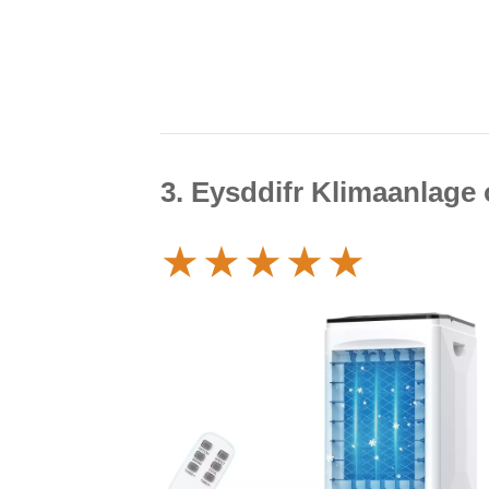
3. Eysddifr Klimaanlage
★
★
★
★
★