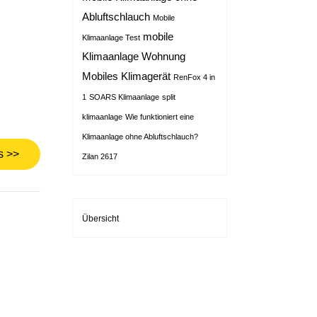
Abluftschlauch
Mobile
mobile
Klimaanlage Test
Klimaanlage Wohnung
Mobiles Klimagerät
RenFox 4 in
1
SOARS Klimaanlage
split
klimaanlage
Wie funktioniert eine
Klimaanlage ohne Abluftschlauch?
s >>
Zilan 2617
Übersicht