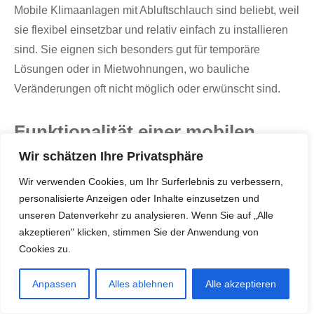
Mobile Klimaanlagen mit Abluftschlauch sind beliebt, weil
sie flexibel einsetzbar und relativ einfach zu installieren
sind. Sie eignen sich besonders gut für temporäre
Lösungen oder in Mietwohnungen, wo bauliche
Veränderungen oft nicht möglich oder erwünscht sind.
Funktionalität einer mobilen
Wir schätzen Ihre Privatsphäre
Klimaanlage mit Abluftschlauch
Wir verwenden Cookies, um Ihr Surferlebnis zu verbessern,
Die Funktionsweise einer mobilen Klimaanlage mit
personalisierte Anzeigen oder Inhalte einzusetzen und
unseren Datenverkehr zu analysieren. Wenn Sie auf „Alle
Abluftschlauch basiert auf einem geschlossenen
akzeptieren" klicken, stimmen Sie der Anwendung von
Kühlsystem, ähnlich wie bei größeren, fest installierten
Cookies zu.
Klimaanlagen. Zunächst saugt die mobile Klimaanlage
mit Abluftschlauch warme Innenluft an. Diese Luft wird
Anpassen
Alles ablehnen
Alle akzeptieren
über einen Verdampfer geführt, wo sie durch ein