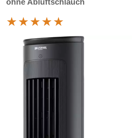
ohne Abluftschlauch
★
★
★
★
★