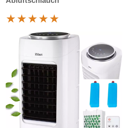
Abluftschlauch
★
★
★
★
★