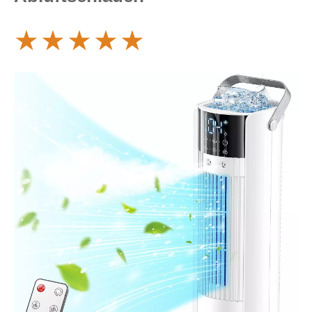
★
★
★
★
★