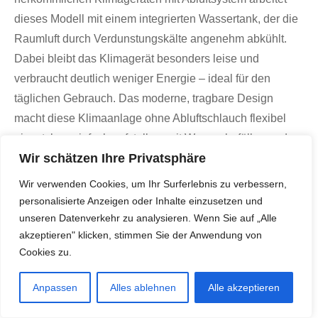
dieses Modell mit einem integrierten Wassertank, der die
Raumluft durch Verdunstungskälte angenehm abkühlt.
Dabei bleibt das Klimagerät besonders leise und
verbraucht deutlich weniger Energie – ideal für den
täglichen Gebrauch. Das moderne, tragbare Design
macht diese Klimaanlage ohne Abluftschlauch flexibel
einsetzbar: einfach aufstellen, mit Wasser befüllen und
Wir schätzen Ihre Privatsphäre
einschalten – ohne komplizierte Montage, ohne
Schlauch, ohne Aufwand. Zusätzlich stehen mehrere
Wir verwenden Cookies, um Ihr Surferlebnis zu verbessern,
Betriebsmodi zur Verfügung, die je nach Bedarf
personalisierte Anzeigen oder Inhalte einzusetzen und
angepasst werden können – von leiser Nachtkühlung bis
unseren Datenverkehr zu analysieren. Wenn Sie auf „Alle
akzeptieren" klicken, stimmen Sie der Anwendung von
hin zu kräftiger Erfrischung am Schreibtisch. Wer eine
Cookies zu.
mobile, energiesparende und bedienfreundliche
Klimaanlage ohne Abluftschlauch sucht,
Anpassen
Alles ablehnen
Alle akzeptieren
trifft mit dem KITMOUS Klimagerät eine praktische und
funktionale Wahl für den Alltag.