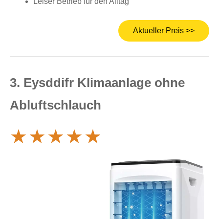
Leiser Betrieb für den Alltag
Aktueller Preis >>
3. Eysddifr Klimaanlage ohne
Abluftschlauch
★
★
★
★
★