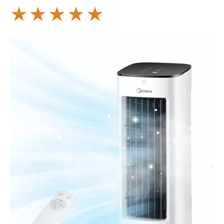
★
★
★
★
★